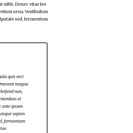
nt nibh. Donec vitae leo
pretium urna. Vestibulum
ulputate sed, fermentum
gula quis orci
Praesent magna
eleifend non,
 Interdum et
c ante ipsum
Quisque sapien
vel, fermentum
tor.