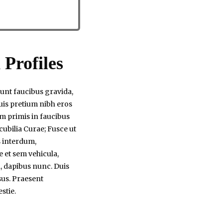
Profiles
dunt faucibus gravida,
uis pretium nibh eros
um primis in faucibus
 cubilia Curae; Fusce ut
 interdum,
 et sem vehicula,
 dapibus nunc. Duis
isus. Praesent
stie.