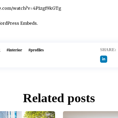
be.com/watch?v=4P1zgf9kGTg
ordPress Embeds
.
SHARE:
g
interior
profiles
Related posts