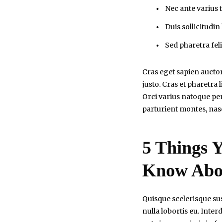
Nec ante varius
Duis sollicitudin
Sed pharetra felis
Cras eget sapien auctor,
justo. Cras et pharetra 
Orci varius natoque pe
parturient montes, nas
5 Things 
Know Abo
Quisque scelerisque sus
nulla lobortis eu. Int