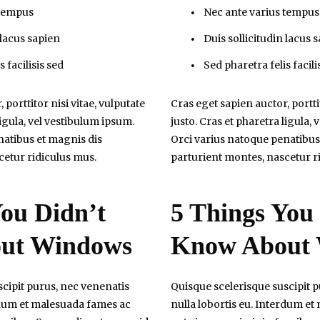
 tempus
Nec ante varius tempus
 lacus sapien
Duis sollicitudin lacus 
 facilisis sed
Sed pharetra felis facili
 porttitor nisi vitae, vulputate
Cras eget sapien auctor, porttit
ligula, vel vestibulum ipsum.
justo. Cras et pharetra ligula,
natibus et magnis dis
Orci varius natoque penatibus
cetur ridiculus mus.
parturient montes, nascetur r
You Didn’t
5 Things You
ut Windows
Know About
cipit purus, nec venenatis
Quisque scelerisque suscipit 
erdum et malesuada fames ac
nulla lobortis eu. Interdum e