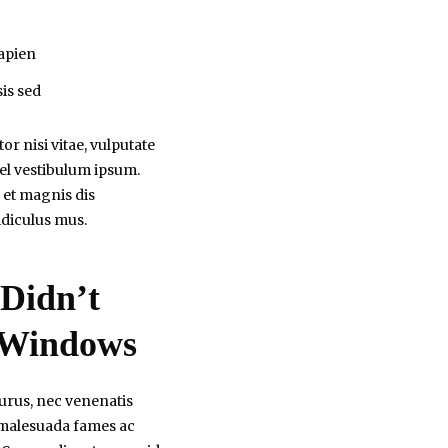
sapien
sis sed
or nisi vitae, vulputate
 vel vestibulum ipsum.
 et magnis dis
idiculus mus.
 Didn’t
 Windows
purus, nec venenatis
t malesuada fames ac