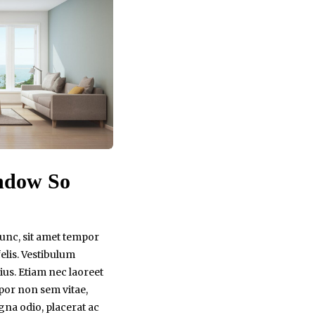
ndow So
nc, sit amet tempor
 felis. Vestibulum
ius. Etiam nec laoreet
mpor non sem vitae,
na odio, placerat ac