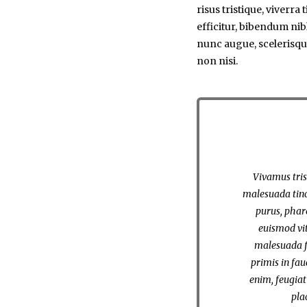
risus tristique, viverra
efficitur, bibendum nib
nunc augue, scelerisqu
non nisi.
Vivamus trist
malesuada tin
purus, phare
euismod vit
malesuada f
primis in fau
enim, feugiat
pla