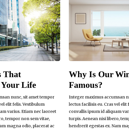
s That
Why Is Our Wi
Your Life
Famous?
san nunc, sit amet tempor
Integer maximus accumsan nu
vel elit felis. Vestibulum
lectus facilisis eu. Cras vel elit
uam varius. Etiam nec laoreet
convallis ipsum id aliquam var
ero, tempor non sem vitae,
turpis. Aenean nisi libero, te
Nam magna odio, placerat ac
hendrerit egestas ex. Nam mag