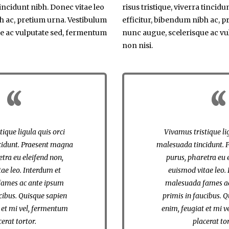
 tincidunt nibh. Donec vitae leo
risus tristique, viverra tincidu
h ac, pretium urna. Vestibulum
efficitur, bibendum nibh ac, 
e ac vulputate sed, fermentum
nunc augue, scelerisque ac v
non nisi.
ique ligula quis orci
Vivamus tristique li
cidunt. Praesent magna
malesuada tincidunt. 
tra eu eleifend non,
purus, pharetra eu 
ae leo. Interdum et
euismod vitae leo.
ames ac ante ipsum
malesuada fames a
cibus. Quisque sapien
primis in faucibus. 
 et mi vel, fermentum
enim, feugiat et mi 
cerat tortor.
placerat tor