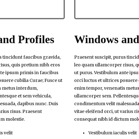
nd Profiles
Windows and 
s tincidunt faucibus gravida,
Praesent suscipit, purus tinci
isus, quis pretium nibh eros
leo quam ullamcorper risus, q
te ipsum primis in faucibus
ut purus. Vestibulum ante ips
posuere cubilia Curae; Fusce ut
orci luctus et ultrices posuere
s metus interdum,
enim tempor, venenatis metus
ntesque et sem vehicula,
ullamcorper sem. Pellentesque
esuada, dapibus nunc. Duis
condimentum velit malesuada,
arius risus. Praesent
vitae eleifend orci, ut varius r
um molestie.
consequat nibh id dictum mole
s velit
Vestibulum iaculis velit