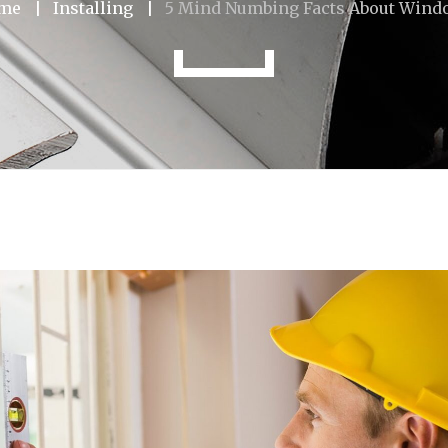
me
Installing
5 Mind Numbing Facts About Wind