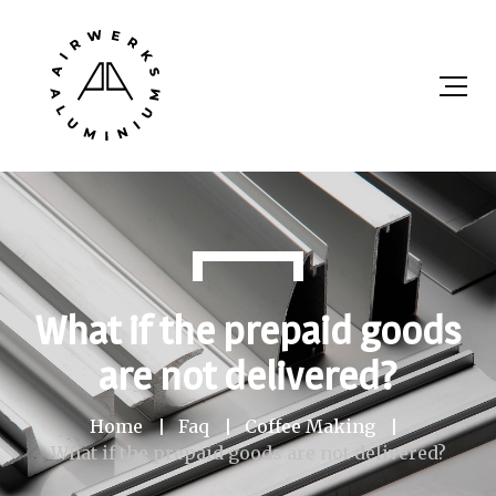
What if the prepaid goods
are not delivered?
Home
Faq
Coffee Making
What if the prepaid goods are not delivered?